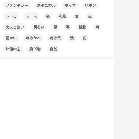
ファンタジー
ボタニカル
ポップ
リボン
レトロ
レース
冬
和風
夏
夜
大人っぽい
明るい
星
春
植物
海
温かい
病みかわ
病み系
秋
花
配信画面
食べ物
食品