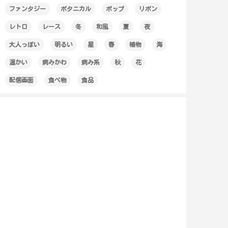
ファンタジー
ボタニカル
ポップ
リボン
レトロ
レース
冬
和風
夏
夜
大人っぽい
明るい
星
春
植物
海
温かい
病みかわ
病み系
秋
花
配信画面
食べ物
食品