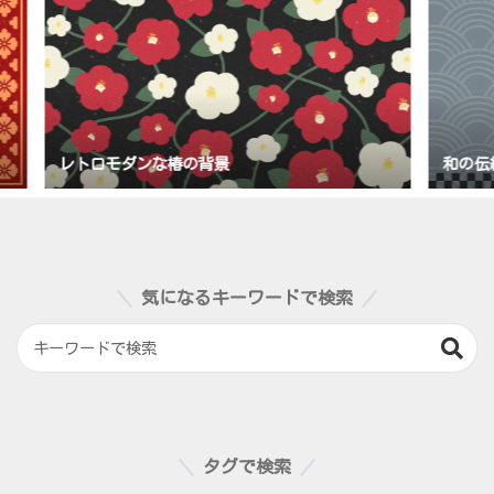
和の伝統文様背景（青海波・波模様）
和カ
気になるキーワードで検索
タグで検索