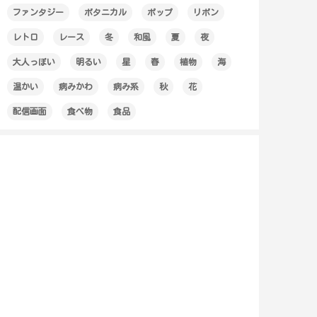
ファンタジー
ボタニカル
ポップ
リボン
レトロ
レース
冬
和風
夏
夜
大人っぽい
明るい
星
春
植物
海
温かい
病みかわ
病み系
秋
花
配信画面
食べ物
食品