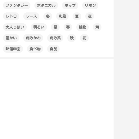
ファンタジー
ボタニカル
ポップ
リボン
レトロ
レース
冬
和風
夏
夜
大人っぽい
明るい
星
春
植物
海
温かい
病みかわ
病み系
秋
花
配信画面
食べ物
食品