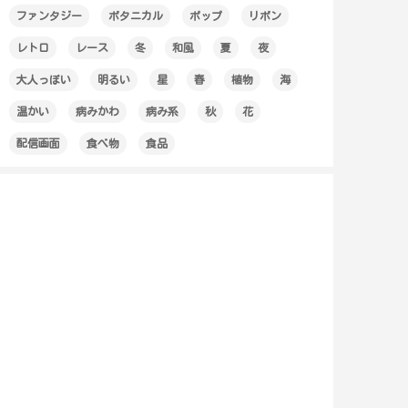
ファンタジー
ボタニカル
ポップ
リボン
レトロ
レース
冬
和風
夏
夜
大人っぽい
明るい
星
春
植物
海
温かい
病みかわ
病み系
秋
花
配信画面
食べ物
食品