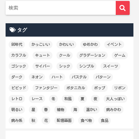
タグ
90年代
かっこいい
かわいい
ゆめかわ
イベント
カラフル
キュート
クール
グラデーション
ゲーム
ゴシック
サイバー
シック
シンプル
スイーツ
ダーク
ネオン
ハート
パステル
パターン
ビビッド
ファンタジー
ボタニカル
ポップ
リボン
レトロ
レース
冬
和風
夏
夜
大人っぽい
明るい
星
春
植物
海
温かい
病みかわ
病み系
秋
花
配信画面
食べ物
食品