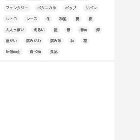
ファンタジー
ボタニカル
ポップ
リボン
レトロ
レース
冬
和風
夏
夜
大人っぽい
明るい
星
春
植物
海
温かい
病みかわ
病み系
秋
花
配信画面
食べ物
食品