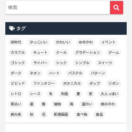
タグ
90年代
かっこいい
かわいい
ゆめかわ
イベント
カラフル
キュート
クール
グラデーション
ゲーム
ゴシック
サイバー
シック
シンプル
スイーツ
ダーク
ネオン
ハート
パステル
パターン
ビビッド
ファンタジー
ボタニカル
ポップ
リボン
レトロ
レース
冬
和風
夏
夜
大人っぽい
明るい
星
春
植物
海
温かい
病みかわ
病み系
秋
花
配信画面
食べ物
食品