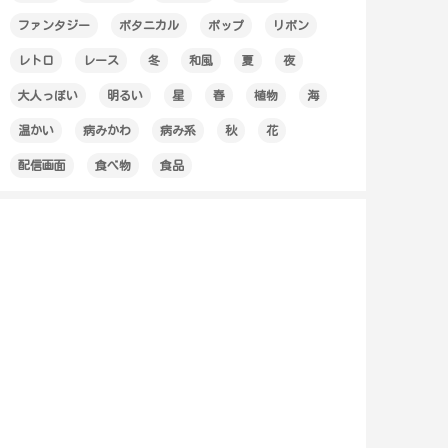
ファンタジー
ボタニカル
ポップ
リボン
レトロ
レース
冬
和風
夏
夜
大人っぽい
明るい
星
春
植物
海
温かい
病みかわ
病み系
秋
花
配信画面
食べ物
食品