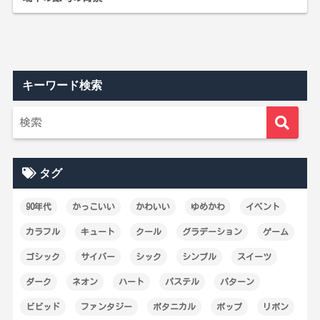
キーワード検索
タグ
90年代
かっこいい
かわいい
ゆめかわ
イベント
カラフル
キュート
クール
グラデーション
ゲーム
ゴシック
サイバー
シック
シンプル
スイーツ
ダーク
ネオン
ハート
パステル
パターン
ビビッド
ファンタジー
ボタニカル
ポップ
リボン