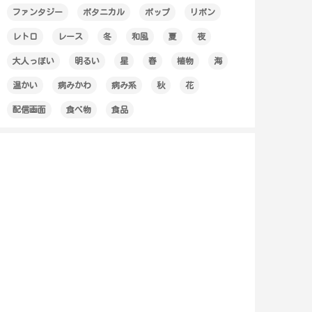
ファンタジー
ボタニカル
ポップ
リボン
レトロ
レース
冬
和風
夏
夜
大人っぽい
明るい
星
春
植物
海
温かい
病みかわ
病み系
秋
花
配信画面
食べ物
食品