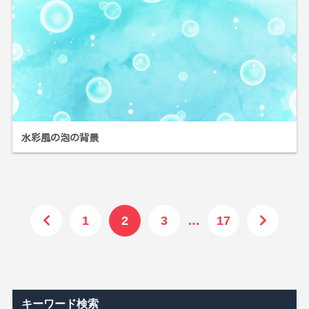
水彩風の泡の背景
1
2
3
…
17
キーワード検索