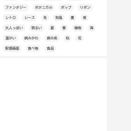
ファンタジー
ボタニカル
ポップ
リボン
レトロ
レース
冬
和風
夏
夜
大人っぽい
明るい
星
春
植物
海
温かい
病みかわ
病み系
秋
花
配信画面
食べ物
食品