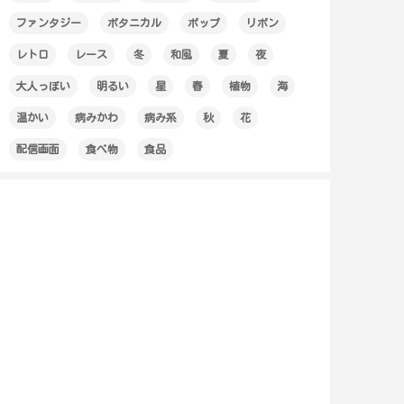
ファンタジー
ボタニカル
ポップ
リボン
レトロ
レース
冬
和風
夏
夜
大人っぽい
明るい
星
春
植物
海
温かい
病みかわ
病み系
秋
花
配信画面
食べ物
食品