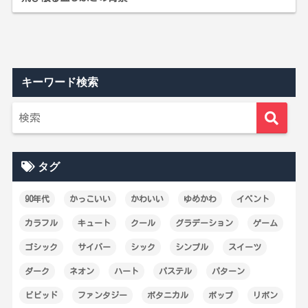
キーワード検索
タグ
90年代
かっこいい
かわいい
ゆめかわ
イベント
カラフル
キュート
クール
グラデーション
ゲーム
ゴシック
サイバー
シック
シンプル
スイーツ
ダーク
ネオン
ハート
パステル
パターン
ビビッド
ファンタジー
ボタニカル
ポップ
リボン