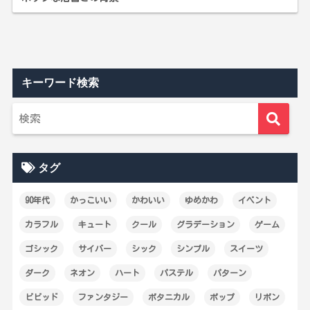
キーワード検索
タグ
90年代
かっこいい
かわいい
ゆめかわ
イベント
カラフル
キュート
クール
グラデーション
ゲーム
ゴシック
サイバー
シック
シンプル
スイーツ
ダーク
ネオン
ハート
パステル
パターン
ビビッド
ファンタジー
ボタニカル
ポップ
リボン