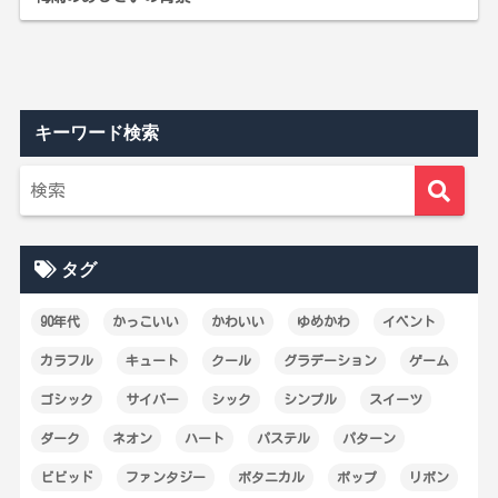
キーワード検索
タグ
90年代
かっこいい
かわいい
ゆめかわ
イベント
カラフル
キュート
クール
グラデーション
ゲーム
ゴシック
サイバー
シック
シンプル
スイーツ
ダーク
ネオン
ハート
パステル
パターン
ビビッド
ファンタジー
ボタニカル
ポップ
リボン