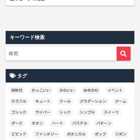
キーワード検索
タグ
90年代
かっこいい
かわいい
ゆめかわ
イベント
カラフル
キュート
クール
グラデーション
ゲーム
ゴシック
サイバー
シック
シンプル
スイーツ
ダーク
ネオン
ハート
パステル
パターン
ビビッド
ファンタジー
ボタニカル
ポップ
リボン