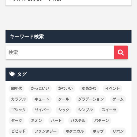
キーワード検索
タグ
90年代
かっこいい
かわいい
ゆめかわ
イベント
カラフル
キュート
クール
グラデーション
ゲーム
ゴシック
サイバー
シック
シンプル
スイーツ
ダーク
ネオン
ハート
パステル
パターン
ビビッド
ファンタジー
ボタニカル
ポップ
リボン