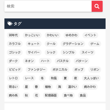
タグ
90年代
かっこいい
かわいい
ゆめかわ
イベント
カラフル
キュート
クール
グラデーション
ゲーム
ゴシック
サイバー
シック
シンプル
スイーツ
ダーク
ネオン
ハート
パステル
パターン
ビビッド
ファンタジー
ボタニカル
ポップ
リボン
レトロ
レース
冬
和風
夏
夜
大人っぽい
明るい
星
春
植物
海
温かい
病みかわ
病み系
秋
花
配信画面
食べ物
食品