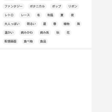
ファンタジー
ボタニカル
ポップ
リボン
レトロ
レース
冬
和風
夏
夜
大人っぽい
明るい
星
春
植物
海
温かい
病みかわ
病み系
秋
花
配信画面
食べ物
食品