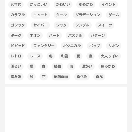
90年代
かっこいい
かわいい
ゆめかわ
イベント
カラフル
キュート
クール
グラデーション
ゲーム
ゴシック
サイバー
シック
シンプル
スイーツ
ダーク
ネオン
ハート
パステル
パターン
ビビッド
ファンタジー
ボタニカル
ポップ
リボン
レトロ
レース
冬
和風
夏
夜
大人っぽい
明るい
星
春
植物
海
温かい
病みかわ
病み系
秋
花
配信画面
食べ物
食品