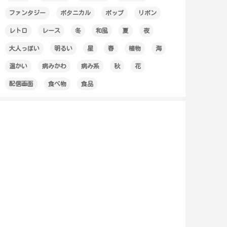
ファンタジー
ボタニカル
ポップ
リボン
レトロ
レース
冬
和風
夏
夜
大人っぽい
明るい
星
春
植物
海
温かい
病みかわ
病み系
秋
花
配信画面
食べ物
食品