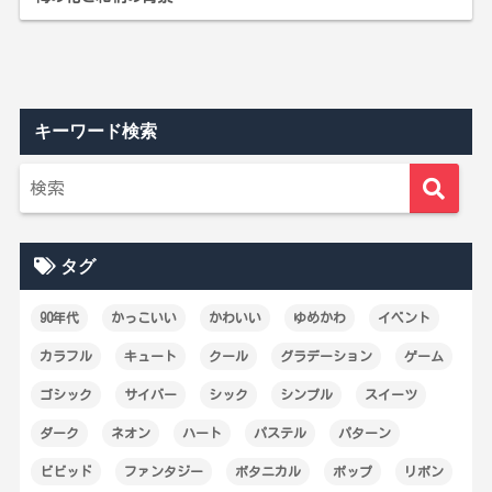
キーワード検索
タグ
90年代
かっこいい
かわいい
ゆめかわ
イベント
カラフル
キュート
クール
グラデーション
ゲーム
ゴシック
サイバー
シック
シンプル
スイーツ
ダーク
ネオン
ハート
パステル
パターン
ビビッド
ファンタジー
ボタニカル
ポップ
リボン