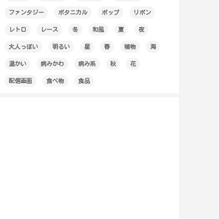
ファンタジー
ボタニカル
ポップ
リボン
レトロ
レース
冬
和風
夏
夜
大人っぽい
明るい
星
春
植物
海
温かい
病みかわ
病み系
秋
花
配信画面
食べ物
食品