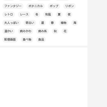
ファンタジー
ボタニカル
ポップ
リボン
レトロ
レース
冬
和風
夏
夜
大人っぽい
明るい
星
春
植物
海
温かい
病みかわ
病み系
秋
花
配信画面
食べ物
食品