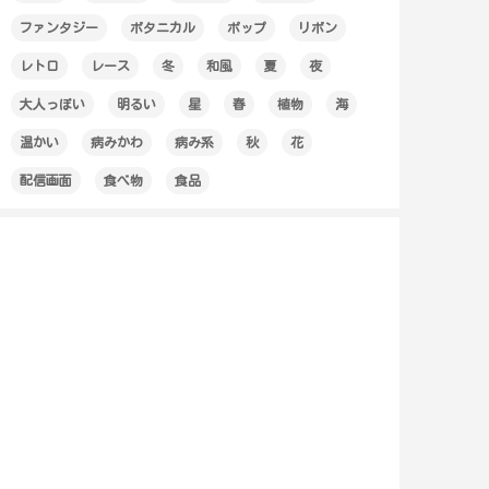
ファンタジー
ボタニカル
ポップ
リボン
レトロ
レース
冬
和風
夏
夜
大人っぽい
明るい
星
春
植物
海
温かい
病みかわ
病み系
秋
花
配信画面
食べ物
食品