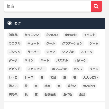
タグ
90年代
かっこいい
かわいい
ゆめかわ
イベント
カラフル
キュート
クール
グラデーション
ゲーム
ゴシック
サイバー
シック
シンプル
スイーツ
ダーク
ネオン
ハート
パステル
パターン
ビビッド
ファンタジー
ボタニカル
ポップ
リボン
レトロ
レース
冬
和風
夏
夜
大人っぽい
明るい
星
春
植物
海
温かい
病みかわ
病み系
秋
花
配信画面
食べ物
食品