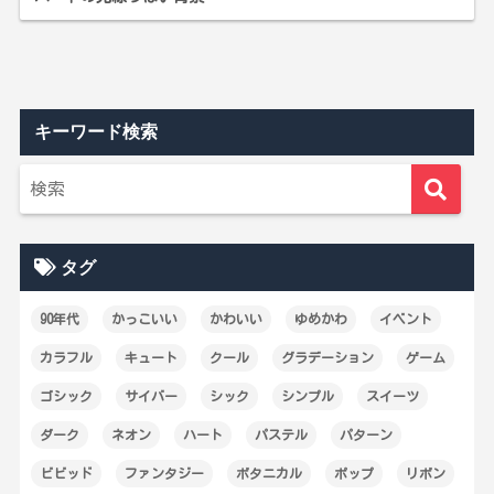
キーワード検索
タグ
90年代
かっこいい
かわいい
ゆめかわ
イベント
カラフル
キュート
クール
グラデーション
ゲーム
ゴシック
サイバー
シック
シンプル
スイーツ
ダーク
ネオン
ハート
パステル
パターン
ビビッド
ファンタジー
ボタニカル
ポップ
リボン