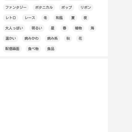
ファンタジー
ボタニカル
ポップ
リボン
レトロ
レース
冬
和風
夏
夜
大人っぽい
明るい
星
春
植物
海
温かい
病みかわ
病み系
秋
花
配信画面
食べ物
食品