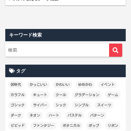
キーワード検索
タグ
90年代
かっこいい
かわいい
ゆめかわ
イベント
カラフル
キュート
クール
グラデーション
ゲーム
ゴシック
サイバー
シック
シンプル
スイーツ
ダーク
ネオン
ハート
パステル
パターン
ビビッド
ファンタジー
ボタニカル
ポップ
リボン