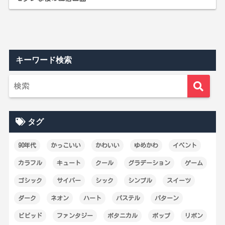
キーワード検索
タグ
90年代
かっこいい
かわいい
ゆめかわ
イベント
カラフル
キュート
クール
グラデーション
ゲーム
ゴシック
サイバー
シック
シンプル
スイーツ
ダーク
ネオン
ハート
パステル
パターン
ビビッド
ファンタジー
ボタニカル
ポップ
リボン