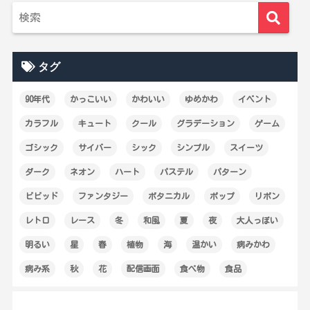
タグ
90年代
かっこいい
かわいい
ゆめかわ
イベント
カラフル
キュート
クール
グラデーション
ゲーム
ゴシック
サイバー
シック
シンプル
スイーツ
ダーク
ネオン
ハート
パステル
パターン
ビビッド
ファンタジー
ボタニカル
ポップ
リボン
レトロ
レース
冬
和風
夏
夜
大人っぽい
明るい
星
春
植物
海
温かい
病みかわ
病み系
秋
花
配信画面
食べ物
食品