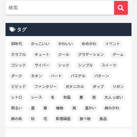
タグ
90年代
かっこいい
かわいい
ゆめかわ
イベント
カラフル
キュート
クール
グラデーション
ゲーム
ゴシック
サイバー
シック
シンプル
スイーツ
ダーク
ネオン
ハート
パステル
パターン
ビビッド
ファンタジー
ボタニカル
ポップ
リボン
レトロ
レース
冬
和風
夏
夜
大人っぽい
明るい
星
春
植物
海
温かい
病みかわ
病み系
秋
花
配信画面
食べ物
食品