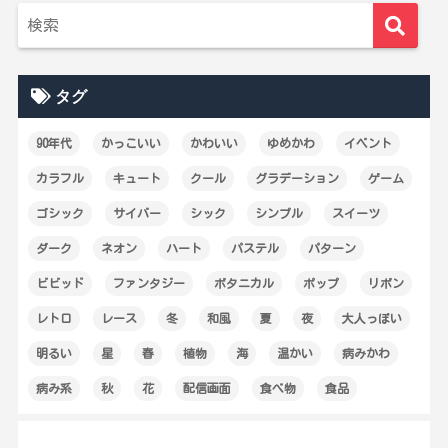
タグ
90年代
かっこいい
かわいい
ゆめかわ
イベント
カラフル
キュート
クール
グラデーション
ゲーム
ゴシック
サイバー
シック
シンプル
スイーツ
ダーク
ネオン
ハート
パステル
パターン
ビビッド
ファンタジー
ボタニカル
ポップ
リボン
レトロ
レース
冬
和風
夏
夜
大人っぽい
明るい
星
春
植物
海
温かい
病みかわ
病み系
秋
花
配信画面
食べ物
食品