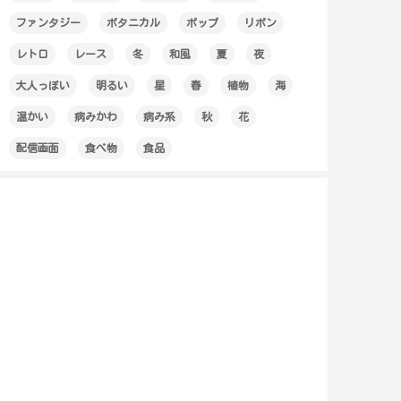
ファンタジー
ボタニカル
ポップ
リボン
レトロ
レース
冬
和風
夏
夜
大人っぽい
明るい
星
春
植物
海
温かい
病みかわ
病み系
秋
花
配信画面
食べ物
食品