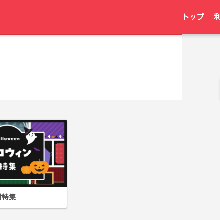
トップ
材特集