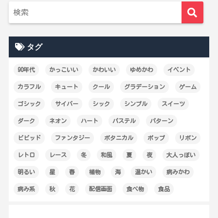
タグ
90年代
かっこいい
かわいい
ゆめかわ
イベント
カラフル
キュート
クール
グラデーション
ゲーム
ゴシック
サイバー
シック
シンプル
スイーツ
ダーク
ネオン
ハート
パステル
パターン
ビビッド
ファンタジー
ボタニカル
ポップ
リボン
レトロ
レース
冬
和風
夏
夜
大人っぽい
明るい
星
春
植物
海
温かい
病みかわ
病み系
秋
花
配信画面
食べ物
食品