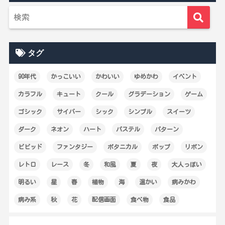
タグ
90年代
かっこいい
かわいい
ゆめかわ
イベント
カラフル
キュート
クール
グラデーション
ゲーム
ゴシック
サイバー
シック
シンプル
スイーツ
ダーク
ネオン
ハート
パステル
パターン
ビビッド
ファンタジー
ボタニカル
ポップ
リボン
レトロ
レース
冬
和風
夏
夜
大人っぽい
明るい
星
春
植物
海
温かい
病みかわ
病み系
秋
花
配信画面
食べ物
食品