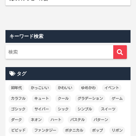
キーワード検索
タグ
90年代
かっこいい
かわいい
ゆめかわ
イベント
カラフル
キュート
クール
グラデーション
ゲーム
ゴシック
サイバー
シック
シンプル
スイーツ
ダーク
ネオン
ハート
パステル
パターン
ビビッド
ファンタジー
ボタニカル
ポップ
リボン