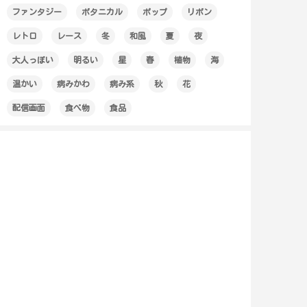
ファンタジー
ボタニカル
ポップ
リボン
レトロ
レース
冬
和風
夏
夜
大人っぽい
明るい
星
春
植物
海
温かい
病みかわ
病み系
秋
花
配信画面
食べ物
食品