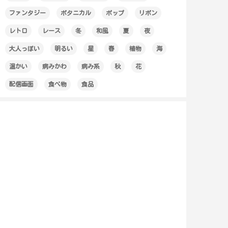
ファンタジー
ボタニカル
ポップ
リボン
レトロ
レース
冬
和風
夏
夜
大人っぽい
明るい
星
春
植物
海
温かい
病みかわ
病み系
秋
花
配信画面
食べ物
食品