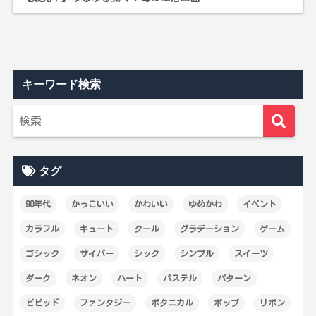
キーワード検索
タグ
90年代
かっこいい
かわいい
ゆめかわ
イベント
カラフル
キュート
クール
グラデーション
ゲーム
ゴシック
サイバー
シック
シンプル
スイーツ
ダーク
ネオン
ハート
パステル
パターン
ビビッド
ファンタジー
ボタニカル
ポップ
リボン